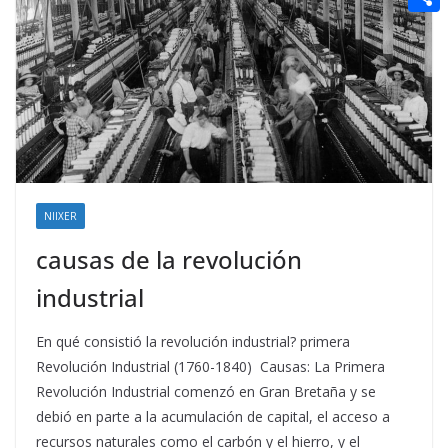
t
n
a
g
e
e
C
e
i
e
d
r
o
r
l
r
d
m
e
i
p
s
t
a
t
r
t
NIIXER
i
causas de la revolución
r
industrial
En qué consistió la revolución industrial? primera
Revolución Industrial (1760-1840) Causas: La Primera
Revolución Industrial comenzó en Gran Bretaña y se
debió en parte a la acumulación de capital, el acceso a
recursos naturales como el carbón y el hierro, y el