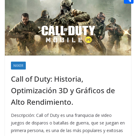
t
n
a
g
e
e
C
e
i
e
d
r
o
r
l
r
d
m
e
i
p
s
t
a
t
r
t
NIIXER
i
Call of Duty: Historia,
r
Optimización 3D y Gráficos de
Alto Rendimiento.
Descripción: Call of Duty es una franquicia de video
juegos de disparos o batallas de guerra, que se juegan en
primera persona, es una de las más populares y exitosas