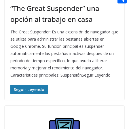
t
n
a
g
e
“The Great Suspender” una
e
C
e
i
e
d
r
o
opción al trabajo en casa
r
l
r
d
m
e
The Great Suspender: Es una extensión de navegador que
i
p
s
se utiliza para administrar las pestañas abiertas en
t
a
Google Chrome. Su función principal es suspender
t
automáticamente las pestañas inactivas después de un
r
período de tiempo específico, lo que ayuda a liberar
t
memoria y mejorar el rendimiento del navegador.
i
Características principales: SuspensiónSeguir Leyendo
r
Seguir Leyendo