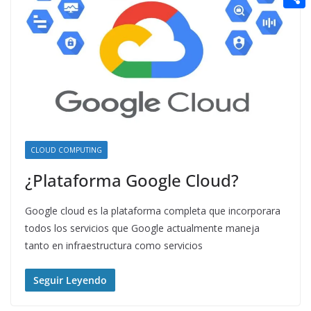
t
n
a
g
e
e
C
e
i
e
d
r
o
r
l
r
d
m
e
i
p
s
t
a
t
r
t
CLOUD COMPUTING
i
¿Plataforma Google Cloud?
r
Google cloud es la plataforma completa que incorporara
todos los servicios que Google actualmente maneja
tanto en infraestructura como servicios
Seguir Leyendo