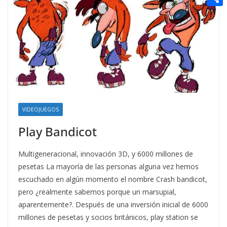
t
n
a
g
e
e
C
e
i
e
d
r
o
r
l
r
d
m
e
i
p
s
t
a
t
r
t
VIDEOJUEGOS
i
Play Bandicot
r
Multigeneracional, innovación 3D, y 6000 millones de
pesetas La mayoría de las personas alguna vez hemos
escuchado en algún momento el nombre Crash bandicot,
pero ¿realmente sabemos porque un marsupial,
aparentemente?. Después de una inversión inicial de 6000
millones de pesetas y socios británicos, play station se