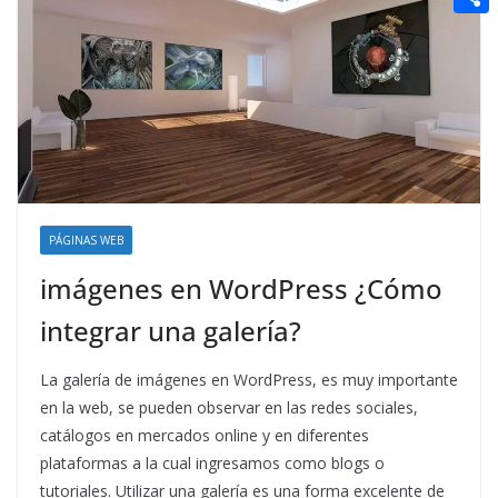
t
n
a
g
e
e
C
e
i
e
d
r
o
r
l
r
d
m
e
i
p
s
t
a
t
r
t
PÁGINAS WEB
i
imágenes en WordPress ¿Cómo
r
integrar una galería?
La galería de imágenes en WordPress, es muy importante
en la web, se pueden observar en las redes sociales,
catálogos en mercados online y en diferentes
plataformas a la cual ingresamos como blogs o
tutoriales. Utilizar una galería es una forma excelente de