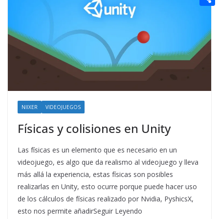
t
n
a
g
e
e
C
e
i
e
d
r
o
r
l
r
d
m
e
i
p
s
t
a
t
r
t
NIIXER
VIDEOJUEGOS
i
Físicas y colisiones en Unity
r
Las físicas es un elemento que es necesario en un
videojuego, es algo que da realismo al videojuego y lleva
más allá la experiencia, estas físicas son posibles
realizarlas en Unity, esto ocurre porque puede hacer uso
de los cálculos de físicas realizado por Nvidia, PyshicsX,
esto nos permite añadirSeguir Leyendo