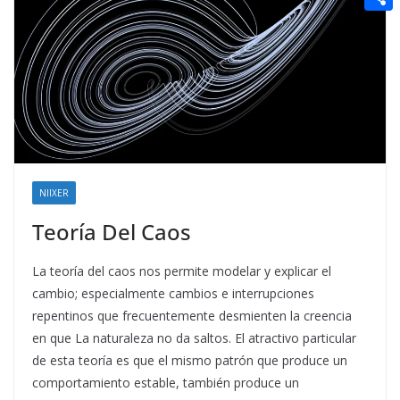
t
n
a
g
e
e
C
e
i
e
d
r
o
r
l
r
d
m
e
i
p
s
t
a
t
r
t
NIIXER
i
Teoría Del Caos
r
La teoría del caos nos permite modelar y explicar el
cambio; especialmente cambios e interrupciones
repentinos que frecuentemente desmienten la creencia
en que La naturaleza no da saltos. El atractivo particular
de esta teoría es que el mismo patrón que produce un
comportamiento estable, también produce un