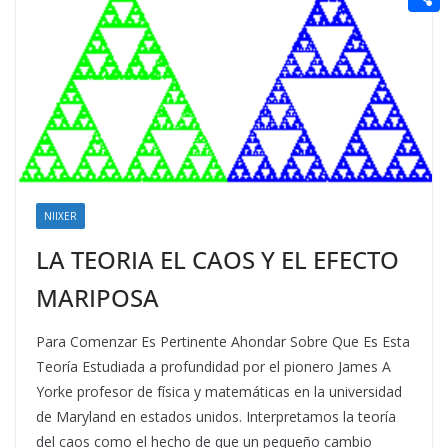
t
n
a
g
e
e
C
e
i
e
d
r
o
r
l
r
d
m
e
i
p
s
t
a
t
r
t
NIIXER
i
LA TEORIA EL CAOS Y EL EFECTO
r
MARIPOSA
Para Comenzar Es Pertinente Ahondar Sobre Que Es Esta
Teoría Estudiada a profundidad por el pionero James A
Yorke profesor de física y matemáticas en la universidad
de Maryland en estados unidos. Interpretamos la teoría
del caos como el hecho de que un pequeño cambio