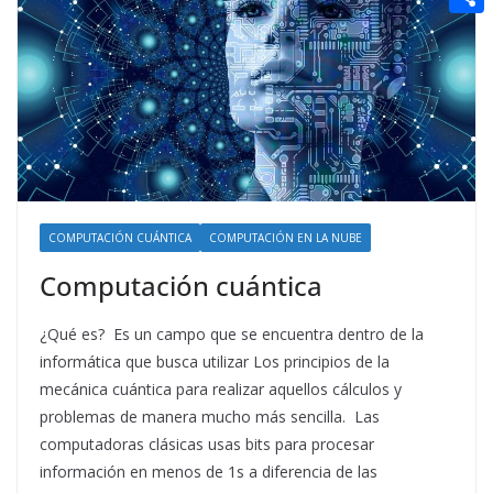
t
n
a
g
e
e
C
e
i
e
d
r
o
r
l
r
d
m
e
i
p
s
t
a
t
r
t
COMPUTACIÓN CUÁNTICA
COMPUTACIÓN EN LA NUBE
i
Computación cuántica
r
¿Qué es? Es un campo que se encuentra dentro de la
informática que busca utilizar Los principios de la
mecánica cuántica para realizar aquellos cálculos y
problemas de manera mucho más sencilla. Las
computadoras clásicas usas bits para procesar
información en menos de 1s a diferencia de las