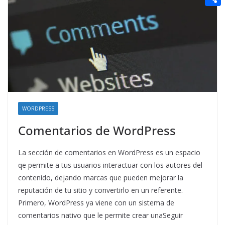
t
n
a
g
e
e
C
e
i
e
d
r
o
r
l
r
d
m
e
i
p
s
t
a
t
r
t
WORDPRESS
i
Comentarios de WordPress
r
La sección de comentarios en WordPress es un espacio
qe permite a tus usuarios interactuar con los autores del
contenido, dejando marcas que pueden mejorar la
reputación de tu sitio y convertirlo en un referente.
Primero, WordPress ya viene con un sistema de
comentarios nativo que le permite crear unaSeguir