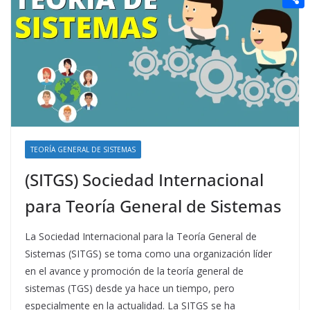
t
n
a
g
e
e
C
e
i
e
d
r
o
r
l
r
d
m
e
i
p
s
t
a
t
r
t
TEORÍA GENERAL DE SISTEMAS
i
(SITGS) Sociedad Internacional
r
para Teoría General de Sistemas
La Sociedad Internacional para la Teoría General de
Sistemas (SITGS) se toma como una organización líder
en el avance y promoción de la teoría general de
sistemas (TGS) desde ya hace un tiempo, pero
especialmente en la actualidad. La SITGS se ha