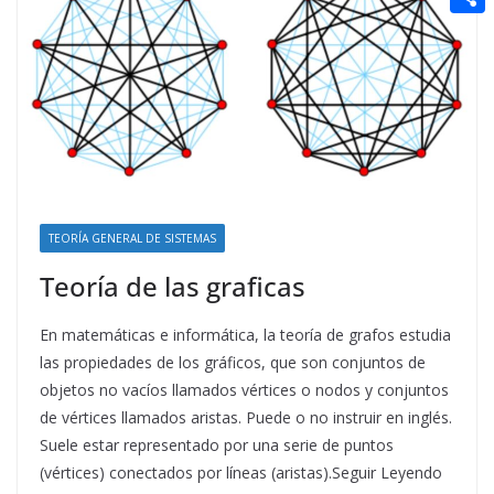
t
n
a
g
e
e
C
e
i
e
d
r
o
r
l
r
d
m
e
i
p
s
t
a
t
r
t
TEORÍA GENERAL DE SISTEMAS
i
Teoría de las graficas
r
En matemáticas e informática, la teoría de grafos estudia
las propiedades de los gráficos, que son conjuntos de
objetos no vacíos llamados vértices o nodos y conjuntos
de vértices llamados aristas. Puede o no instruir en inglés.
Suele estar representado por una serie de puntos
(vértices) conectados por líneas (aristas).Seguir Leyendo