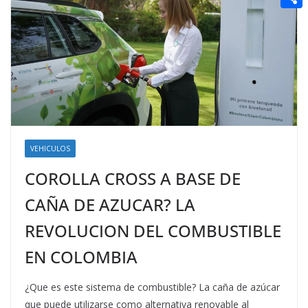
t
n
a
g
e
e
C
e
i
e
d
r
o
r
l
r
d
m
e
i
p
s
t
a
t
r
t
VEHICULOS
i
COROLLA CROSS A BASE DE
r
CAÑA DE AZUCAR? LA
REVOLUCION DEL COMBUSTIBLE
EN COLOMBIA
¿Que es este sistema de combustible? La caña de azúcar
que puede utilizarse como alternativa renovable al