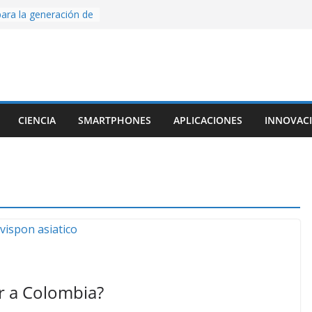
ige la cámara:
ido cinematográfico
w
ara la generación de
rse AI
nture, un juego de
 hecho desde cero
os con Inteligencia
CIENCIA
SMARTPHONES
APLICACIONES
INNOVAC
o CapCut IA
ada con Unity y
struimos una app
al escanear una
ar a Colombia?