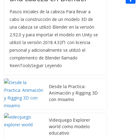
t
n
a
g
e
e
C
e
Pasos iniciales de la cabeza Para llevar a
i
e
d
r
o
cabo la construcción de un modelo 3D de
r
l
r
d
una cabeza se utilizó Blender en la versión
m
e
2.92.0 y para importar el modelo en Unity se
i
p
s
utilizó la versión 2018.4.32f1 con licencia
t
a
personal y adicionalmente se utilizó el
t
r
complemento de Blender llamado
KeenToolsSeguir Leyendo
t
i
Desde la Practica:
r
Animación y Rigging 3D
con mixamo
Videojuego Explorer
world como modelo
educativo