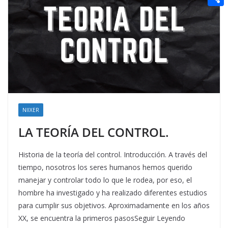
t
n
a
g
e
e
C
e
i
e
d
r
o
r
l
r
d
m
e
i
p
s
t
a
t
r
t
NIIXER
i
LA TEORÍA DEL CONTROL.
r
Historia de la teoría del control. Introducción. A través del
tiempo, nosotros los seres humanos hemos querido
manejar y controlar todo lo que le rodea, por eso, el
hombre ha investigado y ha realizado diferentes estudios
para cumplir sus objetivos. Aproximadamente en los años
XX, se encuentra la primeros pasosSeguir Leyendo