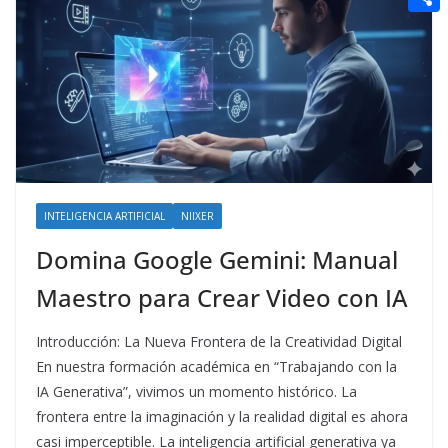
t
n
a
g
e
e
C
e
i
e
d
r
o
r
l
r
d
m
e
i
p
s
t
a
t
r
t
INTELIGENCIA ARTIFICIAL
NIIXER
i
Domina Google Gemini: Manual
r
Maestro para Crear Video con IA
Introducción: La Nueva Frontera de la Creatividad Digital
En nuestra formación académica en “Trabajando con la
IA Generativa”, vivimos un momento histórico. La
frontera entre la imaginación y la realidad digital es ahora
casi imperceptible. La inteligencia artificial generativa ya