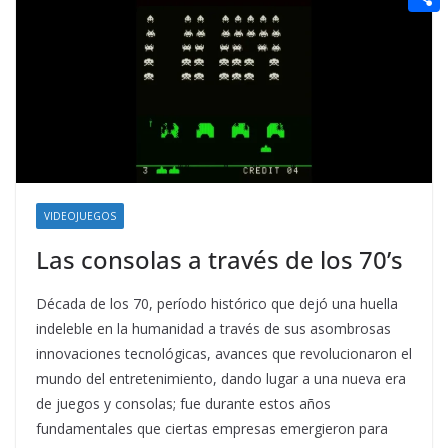
t
n
a
g
e
e
C
e
i
e
d
r
o
r
l
r
d
m
e
i
p
s
t
a
t
r
t
VIDEOJUEGOS
i
Las consolas a través de los 70’s
r
Década de los 70, período histórico que dejó una huella
indeleble en la humanidad a través de sus asombrosas
innovaciones tecnológicas, avances que revolucionaron el
mundo del entretenimiento, dando lugar a una nueva era
de juegos y consolas; fue durante estos años
fundamentales que ciertas empresas emergieron para