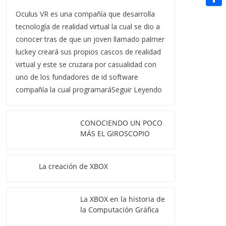
t
n
a
g
e
e
C
Oculus VR es una compañía que desarrolla
e
i
e
d
tecnología de realidad virtual la cual se dio a
r
o
r
l
conocer tras de que un joven llamado palmer
r
d
m
e
luckey creará sus propios cascos de realidad
i
p
virtual y este se cruzara por casualidad con
s
t
uno de los fundadores de id software
a
t
compañía la cual programaráSeguir Leyendo
r
t
CONOCIENDO UN POCO
i
MÁS EL GIROSCOPIO
r
La creación de XBOX
La XBOX en la historia de
la Computación Gráfica