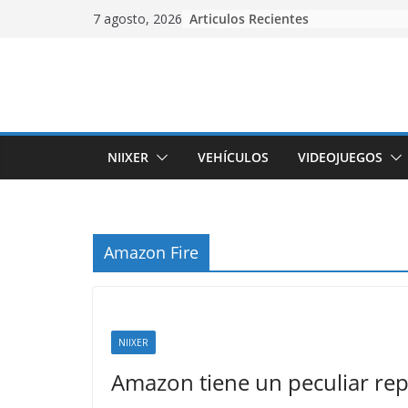
Skip
Articulos Recientes
7 agosto, 2026
to
content
NIIXER
VEHÍCULOS
VIDEOJUEGOS
Amazon Fire
NIIXER
Amazon tiene un peculiar rep