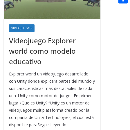
t
n
a
g
e
e
C
e
i
e
d
r
o
r
l
r
d
m
e
VIDEOJUEGOS
i
p
s
Videojuego Explorer
t
a
t
world como modelo
r
educativo
t
i
Explorer world un videojuego desarrollado
con Unity donde explicara partes del mundo y
r
sus características mas destacables de cada
una. Unity como motor de juegos En primer
lugar ¿Que es Unity? “Unity es un motor de
videojuegos multiplataforma creado por la
compañía de Unity Technologies; el cual está
disponible paraSeguir Leyendo