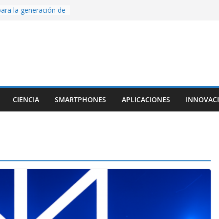
ara la generación de
rse AI
nture, un juego de
 hecho desde cero
os con Inteligencia
o CapCut IA
ada con Unity y
struimos una app
al escanear una
CIENCIA
SMARTPHONES
APLICACIONES
INNOVAC
ige la cámara:
ido cinematográfico
w