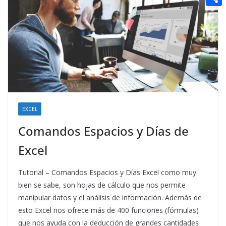
t
n
a
g
e
e
C
e
i
e
d
r
o
r
l
r
d
m
e
i
p
s
t
a
t
r
t
EXCEL
i
Comandos Espacios y Días de
r
Excel
Tutorial – Comandos Espacios y Días Excel como muy
bien se sabe, son hojas de cálculo que nos permite
manipular datos y el análisis de información. Además de
esto Excel nos ofrece más de 400 funciones (fórmulas)
que nos ayuda con la deducción de grandes cantidades