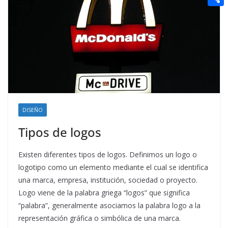
t
n
a
g
e
e
C
e
i
e
d
r
o
r
l
r
d
m
e
i
p
s
t
a
t
r
t
DISEÑO
i
Tipos de logos
r
Existen diferentes tipos de logos. Definimos un logo o
logotipo como un elemento mediante el cual se identifica
una marca, empresa, institución, sociedad o proyecto.
Logo viene de la palabra griega “logos” que significa
“palabra”, generalmente asociamos la palabra logo a la
representación gráfica o simbólica de una marca.