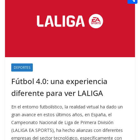
t
n
a
g
e
e
C
e
i
e
d
r
o
r
l
r
d
m
e
i
p
s
t
a
t
r
t
DEPORTES
i
Fútbol 4.0: una experiencia
r
diferente para ver LALIGA
En el entorno futbolístico, la realidad virtual ha dado un
gran avance en estos últimos años, en España, el
Campeonato Nacional de Liga de Primera División
(LALIGA EA SPORTS), ha hecho alianzas con diferentes
empresas del sector tecnológico, específicamente con