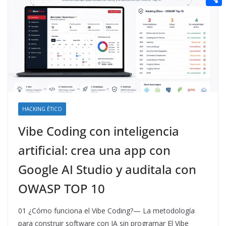
t
n
a
g
e
e
C
e
i
e
d
r
o
r
l
r
d
m
e
i
p
s
t
a
t
r
t
HACKING ÉTICO
i
Vibe Coding con inteligencia
r
artificial: crea una app con
Google AI Studio y auditala con
OWASP TOP 10
01 ¿Cómo funciona el Vibe Coding?— La metodología
para construir software con IA sin programar El Vibe