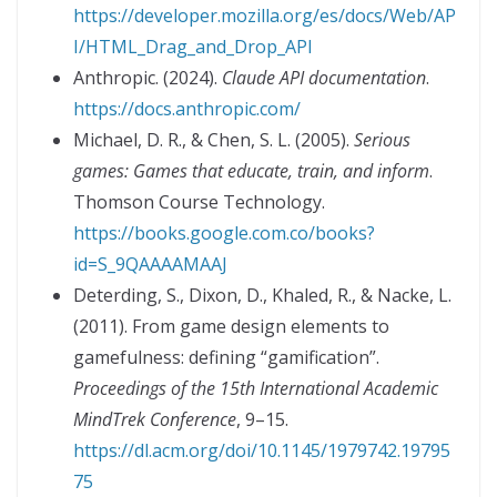
https://developer.mozilla.org/es/docs/Web/AP
I/HTML_Drag_and_Drop_API
Anthropic. (2024).
Claude API documentation
.
https://docs.anthropic.com/
Michael, D. R., & Chen, S. L. (2005).
Serious
games: Games that educate, train, and inform
.
Thomson Course Technology.
https://books.google.com.co/books?
id=S_9QAAAAMAAJ
Deterding, S., Dixon, D., Khaled, R., & Nacke, L.
(2011). From game design elements to
gamefulness: defining “gamification”.
Proceedings of the 15th International Academic
MindTrek Conference
, 9–15.
https://dl.acm.org/doi/10.1145/1979742.19795
75