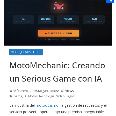
t
n
a
g
e
e
C
e
i
e
d
r
o
r
l
r
d
m
e
i
p
s
t
a
t
r
VIDEO JUEGOS SERIOS
t
MotoMechanic: Creando
i
r
un Serious Game con IA
28 febrero, 2026
dgarciam8
162 Views
Game
,
IA
,
Motos
,
tecnología
,
Videojuegos
La industria del
motociclismo
, la gestión de repuestos y el
servicio posventa operan bajo una premisa innegociable: