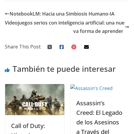
NotebookLM: Hacia una Simbiosis Humano-IA
Videojuegos serios con inteligencia artificial: una nue
va forma de aprender
Share This Post:
También te puede interesar
Assassin’s
Creed: El Legado
de los Asesinos
all of Duty:
Pr
a Través del