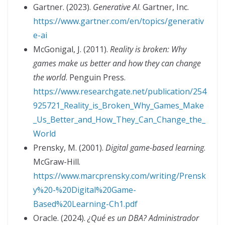
Gartner. (2023).
Generative AI
. Gartner, Inc.
https://www.gartner.com/en/topics/generativ
e-ai
McGonigal, J. (2011).
Reality is broken: Why
games make us better and how they can change
the world
. Penguin Press.
https://www.researchgate.net/publication/254
925721_Reality_is_Broken_Why_Games_Make
_Us_Better_and_How_They_Can_Change_the_
World
Prensky, M. (2001).
Digital game-based learning
.
McGraw-Hill.
https://www.marcprensky.com/writing/Prensk
y%20-%20Digital%20Game-
Based%20Learning-Ch1.pdf
Oracle. (2024).
¿Qué es un DBA? Administrador