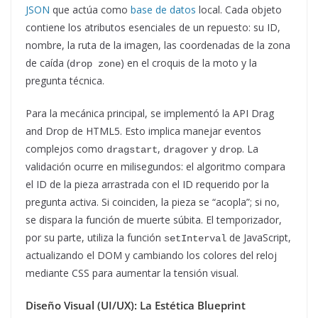
JSON
que actúa como
base de datos
local. Cada objeto
contiene los atributos esenciales de un repuesto: su ID,
nombre, la ruta de la imagen, las coordenadas de la zona
de caída (
) en el croquis de la moto y la
drop zone
pregunta técnica.
Para la mecánica principal, se implementó la API Drag
and Drop de HTML5. Esto implica manejar eventos
complejos como
,
y
. La
dragstart
dragover
drop
validación ocurre en milisegundos: el algoritmo compara
el ID de la pieza arrastrada con el ID requerido por la
pregunta activa. Si coinciden, la pieza se “acopla”; si no,
se dispara la función de muerte súbita. El temporizador,
por su parte, utiliza la función
de JavaScript,
setInterval
actualizando el DOM y cambiando los colores del reloj
mediante CSS para aumentar la tensión visual.
Diseño Visual (UI/UX): La Estética Blueprint