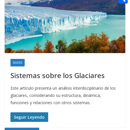
t
n
a
g
e
e
C
e
i
e
d
r
o
r
l
r
d
m
e
i
p
s
t
a
t
r
t
NIIXER
i
Sistemas sobre los Glaciares
r
Este artículo presenta un análisis interdisciplinario de los
glaciares, considerando su estructura, dinámica,
funciones y relaciones con otros sistemas.
Seguir Leyendo