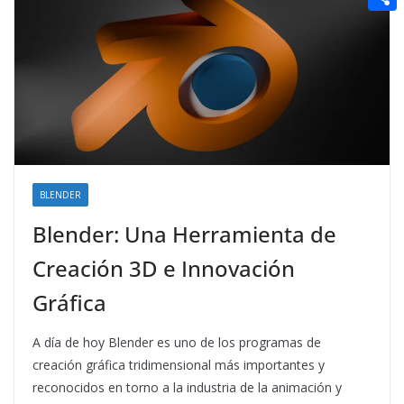
t
n
a
g
e
e
C
e
i
e
d
r
o
r
l
r
d
m
e
i
p
s
t
a
t
r
t
BLENDER
i
Blender: Una Herramienta de
r
Creación 3D e Innovación
Gráfica
A día de hoy Blender es uno de los programas de
creación gráfica tridimensional más importantes y
reconocidos en torno a la industria de la animación y