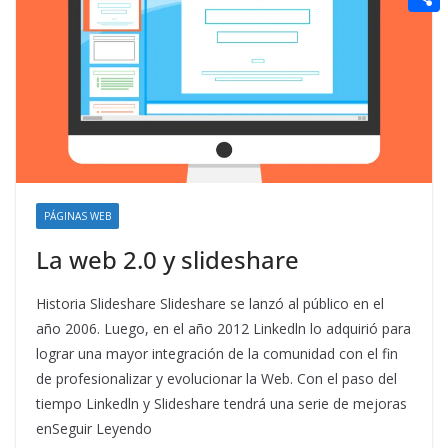
t
n
a
g
e
e
C
e
i
e
d
r
o
r
l
r
d
m
e
i
p
s
t
a
t
r
t
PÁGINAS WEB
i
La web 2.0 y slideshare
r
Historia Slideshare Slideshare se lanzó al público en el
año 2006. Luego, en el año 2012 Linkedln lo adquirió para
lograr una mayor integración de la comunidad con el fin
de profesionalizar y evolucionar la Web. Con el paso del
tiempo Linkedln y Slideshare tendrá una serie de mejoras
enSeguir Leyendo