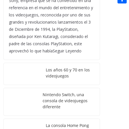
Sony, empresa que se ha convertido en una
t
n
a
g
e
referencia en el mundo del entretenimiento y
e
C
e
i
e
d
los videojuegos, reconocida por uno de sus
r
o
r
l
grandes y revolucionarios lanzamientos el 3
r
d
m
e
de Diciembre de 1994, la PlayStation,
i
p
diseñada por Ken Kutaragi, considerado el
s
t
padre de las consolas PlayStation, este
a
t
aprovechó lo que habíaSeguir Leyendo
r
t
Los años 60 y 70 en los
i
videojuegos
r
Nintendo Switch, una
consola de videojuegos
diferente
La consola Home Pong