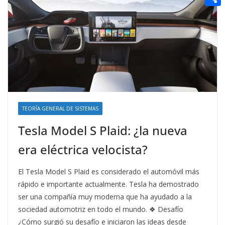
t
n
a
g
e
e
C
e
i
e
d
r
o
r
l
r
d
m
e
i
p
s
t
a
t
r
t
TEORÍA GENERAL DE SISTEMAS
i
Tesla Model S Plaid: ¿la nueva
r
era eléctrica velocista?
El Tesla Model S Plaid es considerado el automóvil más
rápido e importante actualmente. Tesla ha demostrado
ser una compañía muy moderna que ha ayudado a la
sociedad automotriz en todo el mundo. ❖ Desafío
¿Cómo surgió su desafío e iniciaron las ideas desde