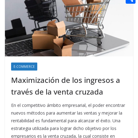
t
n
a
g
e
e
C
e
i
e
d
r
o
r
l
r
d
m
e
i
p
s
t
a
t
r
t
E-COMMERCE
i
Maximización de los ingresos a
r
través de la venta cruzada
En el competitivo ámbito empresarial, el poder encontrar
nuevos métodos para aumentar las ventas y mejorar la
rentabilidad es fundamental para alcanzar el éxito. Una
estrategia utilizada para lograr dicho objetivo por los
empresarios es la venta cruzada, la cual consiste en