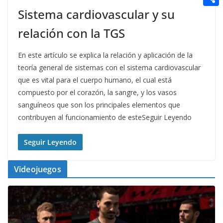
t
n
a
g
e
Sistema cardiovascular y su
e
C
e
i
e
d
r
o
relación con la TGS
r
l
r
d
m
e
En este artículo se explica la relación y aplicación de la
i
p
s
teoría general de sistemas con el sistema cardiovascular
t
a
que es vital para el cuerpo humano, el cual está
t
compuesto por el corazón, la sangre, y los vasos
r
sanguíneos que son los principales elementos que
t
contribuyen al funcionamiento de esteSeguir Leyendo
i
r
Seguir Leyendo
Videojuegos