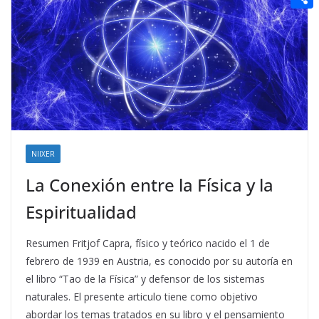
t
n
a
g
e
e
C
e
i
e
d
r
o
r
l
r
d
m
e
i
p
s
t
a
t
r
t
NIIXER
i
La Conexión entre la Física y la
r
Espiritualidad
Resumen Fritjof Capra, físico y teórico nacido el 1 de
febrero de 1939 en Austria, es conocido por su autoría en
el libro “Tao de la Física” y defensor de los sistemas
naturales. El presente articulo tiene como objetivo
abordar los temas tratados en su libro y el pensamiento