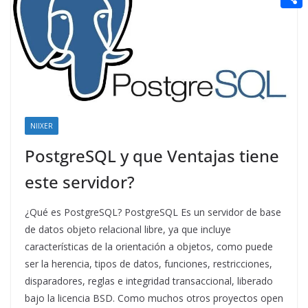
t
n
a
g
e
e
C
e
i
e
d
r
o
r
l
r
d
m
e
i
p
s
t
a
t
NIIXER
r
t
PostgreSQL y que Ventajas tiene
i
este servidor?
r
¿Qué es PostgreSQL? PostgreSQL Es un servidor de base
de datos objeto relacional libre, ya que incluye
características de la orientación a objetos, como puede
ser la herencia, tipos de datos, funciones, restricciones,
disparadores, reglas e integridad transaccional, liberado
bajo la licencia BSD. Como muchos otros proyectos open