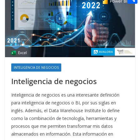
t
n
a
g
e
e
C
e
i
e
d
r
o
r
l
r
d
m
e
i
p
s
t
a
t
r
t
INTELIGENCIA DE NEGOCIOS
i
Inteligencia de negocios
r
Inteligencia de negocios es una interesante definición
para inteligencia de negocios o BI, por sus siglas en
inglés. Además, el Data Warehouse Institute lo define
como la combinación de tecnología, herramientas y
procesos que me permiten transformar mis datos
almacenados en información. Esta información en