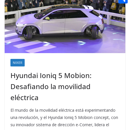
t
n
a
g
e
e
C
e
i
e
d
r
o
r
l
r
d
m
e
i
p
s
t
a
t
r
t
NIIXER
i
Hyundai Ioniq 5 Mobion:
r
Desafiando la movilidad
eléctrica
El mundo de la movilidad eléctrica está experimentando
una revolución, y el Hyundai Ioniq 5 Mobion concept, con
su innovador sistema de dirección e-Corner, lidera el