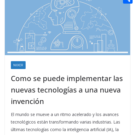
t
n
a
g
e
e
C
e
i
e
d
r
o
r
l
r
d
m
e
i
p
s
t
a
t
r
t
NIIXER
i
Como se puede implementar las
r
nuevas tecnologías a una nueva
invención
El mundo se mueve a un ritmo acelerado y los avances
tecnológicos están transformando varias industrias. Las
últimas tecnologías como la inteligencia artificial (IA), la