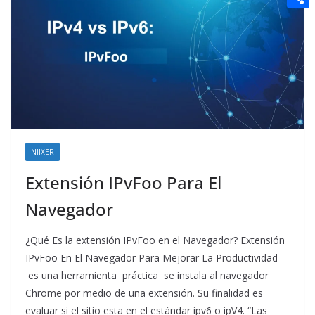
t
n
a
g
e
e
C
e
i
e
d
r
o
r
l
r
d
m
e
i
p
s
t
a
t
r
t
NIIXER
i
Extensión IPvFoo Para El
r
Navegador
¿Qué Es la extensión IPvFoo en el Navegador? Extensión
IPvFoo En El Navegador Para Mejorar La Productividad
es una herramienta práctica se instala al navegador
Chrome por medio de una extensión. Su finalidad es
evaluar si el sitio esta en el estándar ipv6 o ipV4. “Las