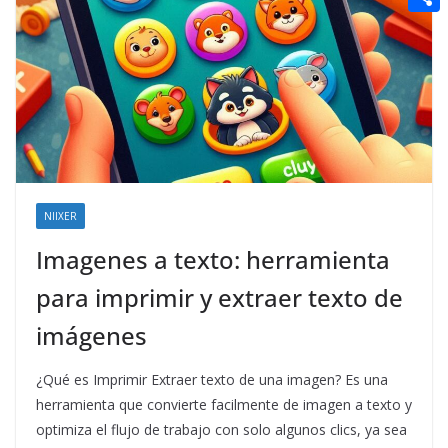
t
n
a
g
e
e
C
e
i
e
d
r
o
r
l
r
d
m
e
i
p
s
t
a
t
r
t
NIIXER
i
Imagenes a texto: herramienta
r
para imprimir y extraer texto de
imágenes
¿Qué es Imprimir Extraer texto de una imagen? Es una
herramienta que convierte facilmente de imagen a texto y
optimiza el flujo de trabajo con solo algunos clics, ya sea