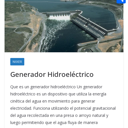
t
n
a
g
e
e
C
e
i
e
d
r
o
r
l
r
d
m
e
i
p
s
t
a
t
r
t
NIIXER
i
Generador Hidroeléctrico
r
Que es un generador hidroeléctrico Un generador
hidroeléctrico es un dispositivo que utiliza la energía
cinética del agua en movimiento para generar
electricidad. Funciona utilizando el potencial gravitacional
del agua recolectada en una presa o arroyo natural y
luego permitiendo que el agua fluya de manera