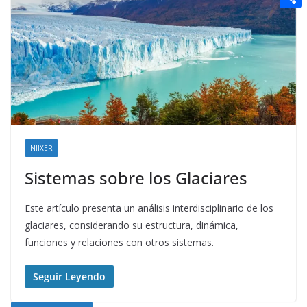
t
n
a
g
e
e
C
e
i
e
d
r
o
r
l
r
d
m
e
i
p
s
t
a
t
r
t
NIIXER
i
Sistemas sobre los Glaciares
r
Este artículo presenta un análisis interdisciplinario de los
glaciares, considerando su estructura, dinámica,
funciones y relaciones con otros sistemas.
Seguir Leyendo