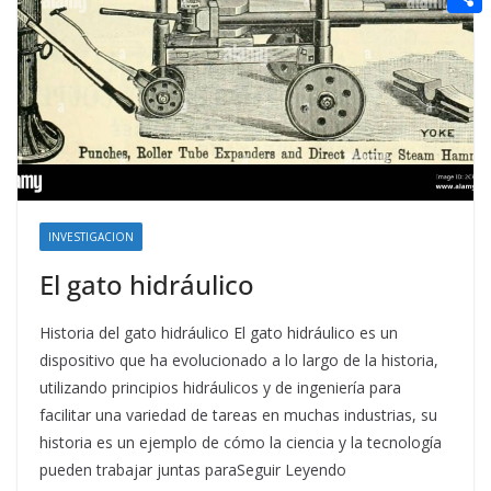
t
n
a
g
e
e
C
e
i
e
d
r
o
r
l
r
d
m
e
i
p
s
t
a
t
r
t
INVESTIGACION
i
El gato hidráulico
r
Historia del gato hidráulico El gato hidráulico es un
dispositivo que ha evolucionado a lo largo de la historia,
utilizando principios hidráulicos y de ingeniería para
facilitar una variedad de tareas en muchas industrias, su
historia es un ejemplo de cómo la ciencia y la tecnología
pueden trabajar juntas paraSeguir Leyendo