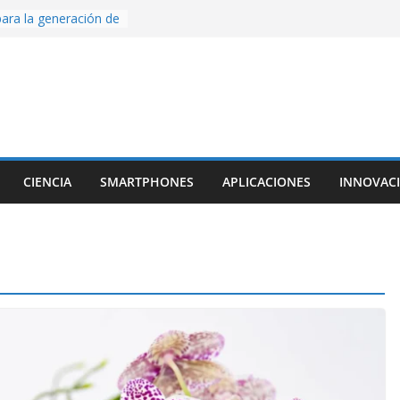
ara la generación de
rse AI
nture, un juego de
 hecho desde cero
os con Inteligencia
o CapCut IA
ada con Unity y
struimos una app
al escanear una
CIENCIA
SMARTPHONES
APLICACIONES
INNOVAC
ige la cámara:
ido cinematográfico
w