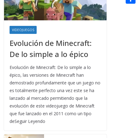
t
n
a
g
e
e
C
e
i
e
d
r
o
r
l
r
d
m
e
VIDEOJUEGOS
i
p
s
Evolución de Minecraft:
t
a
t
De lo simple a lo épico
r
t
Evolución de Minecraft: De lo simple a lo
épico, las versiones de Minecraft han
i
demostrado profundamente que un juego no
r
es totalmente perfecto una vez este se ha
lanzado al mercado permitiendo que la
evolución de este videojuego de Minecraft
que fue lanzado en el 2011 como un tipo
deSeguir Leyendo