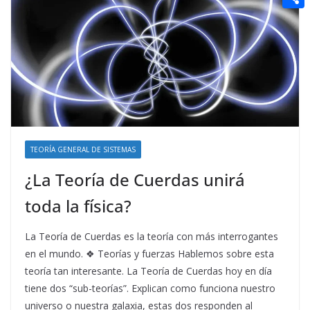
t
n
a
g
e
e
C
e
i
e
d
r
o
r
l
r
d
m
e
i
p
s
t
a
t
r
t
TEORÍA GENERAL DE SISTEMAS
i
¿La Teoría de Cuerdas unirá
r
toda la física?
La Teoría de Cuerdas es la teoría con más interrogantes
en el mundo. ❖ Teorías y fuerzas Hablemos sobre esta
teoría tan interesante. La Teoría de Cuerdas hoy en día
tiene dos “sub-teorías”. Explican como funciona nuestro
universo o nuestra galaxia, estas dos responden al