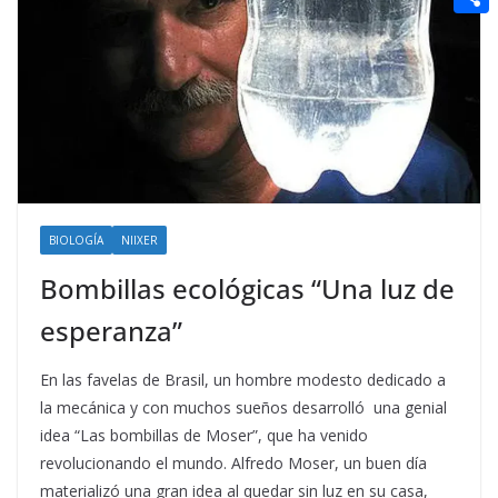
t
n
a
g
e
e
C
e
i
e
d
r
o
r
l
r
d
m
e
i
p
s
t
a
t
r
t
BIOLOGÍA
NIIXER
i
Bombillas ecológicas “Una luz de
r
esperanza”
En las favelas de Brasil, un hombre modesto dedicado a
la mecánica y con muchos sueños desarrolló una genial
idea “Las bombillas de Moser”, que ha venido
revolucionando el mundo. Alfredo Moser, un buen día
materializó una gran idea al quedar sin luz en su casa,