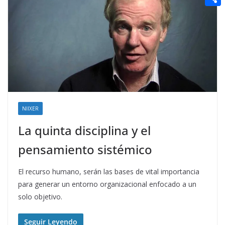
t
n
a
g
e
e
C
e
i
e
d
r
o
r
l
r
d
m
e
i
p
s
t
a
t
r
t
NIIXER
i
La quinta disciplina y el
r
pensamiento sistémico
El recurso humano, serán las bases de vital importancia
para generar un entorno organizacional enfocado a un
solo objetivo.
Seguir Leyendo