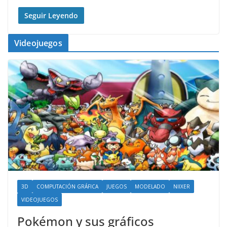
Seguir Leyendo
Videojuegos
3D
COMPUTACIÓN GRÁFICA
JUEGOS
MODELADO
NIIXER
VIDEOJUEGOS
Pokémon y sus gráficos