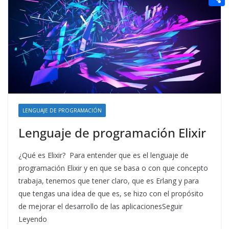
t
n
a
g
e
e
C
e
i
e
d
r
o
r
l
r
d
m
e
i
p
s
t
a
t
r
t
LENGUAJE DE PROGRAMACIÓN
i
Lenguaje de programación Elixir
r
¿Qué es Elixir? Para entender que es el lenguaje de
programación Elixir y en que se basa o con que concepto
trabaja, tenemos que tener claro, que es Erlang y para
que tengas una idea de que es, se hizo con el propósito
de mejorar el desarrollo de las aplicacionesSeguir
Leyendo