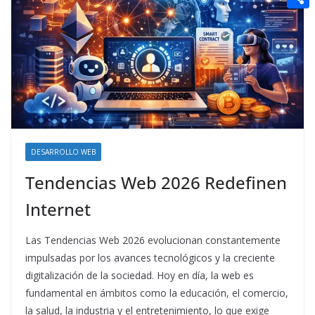
t
n
a
g
e
e
C
e
i
e
d
r
o
r
l
r
d
m
e
i
p
s
t
a
t
r
t
DESARROLLO WEB
i
Tendencias Web 2026 Redefinen
r
Internet
Las Tendencias Web 2026 evolucionan constantemente
impulsadas por los avances tecnológicos y la creciente
digitalización de la sociedad. Hoy en día, la web es
fundamental en ámbitos como la educación, el comercio,
la salud, la industria y el entretenimiento, lo que exige