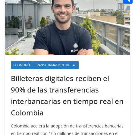
t
n
a
g
e
e
C
e
i
e
d
r
o
r
l
r
d
m
e
i
p
s
t
a
t
r
t
ECONOMÍA
TRANSFORMACIÓN DIGITAL
i
Billeteras digitales reciben el
r
90% de las transferencias
interbancarias en tiempo real en
Colombia
Colombia acelera la adopción de transferencias bancarias
en tiempo real con 105 millones de transacciones en el