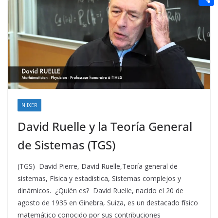
t
n
a
g
e
e
C
e
i
e
d
r
o
r
l
r
d
m
e
i
p
s
t
a
t
r
t
NIIXER
i
David Ruelle y la Teoría General
r
de Sistemas (TGS)
(TGS) David Pierre, David Ruelle,Teoría general de
sistemas, Física y estadística, Sistemas complejos y
dinámicos. ¿Quién es? David Ruelle, nacido el 20 de
agosto de 1935 en Ginebra, Suiza, es un destacado físico
matemático conocido por sus contribuciones